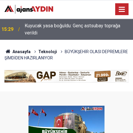
Erdoğan'ın müjdesi hayata geçiyor! Aydın Şehir
14:23
Hastanesi'nde ilk adım atıldı
Anasayfa
Teknoloji
BÜYÜKŞEHİR OLASI DEPREMLERE
ŞİMDİDEN HAZIRLANIYOR