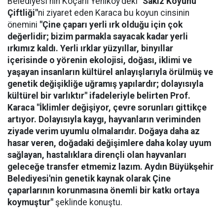
Belediyesi'nin Koçarlı Yeniköy'deki
"Sakız Koyunu
Çiftliği"
ni ziyaret eden Karaca bu koyun cinsinin
önemini
"Çine çaparı yerli ırk olduğu için çok
değerlidir; bizim parmakla sayacak kadar yerli
ırkımız kaldı. Yerli ırklar yüzyıllar, binyıllar
içerisinde o yörenin ekolojisi, doğası, iklimi ve
yaşayan insanların kültürel anlayışlarıyla örülmüş ve
genetik değişikliğe uğramış yapılardır; dolayısıyla
kültürel bir varlıktır" ifadeleriyle belirten Prof.
Karaca "İklimler değişiyor, çevre sorunları gittikçe
artıyor. Dolayısıyla kaygı, hayvanların veriminden
ziyade verim uyumlu olmalarıdır. Doğaya daha az
hasar veren, doğadaki değişimlere daha kolay uyum
sağlayan, hastalıklara dirençli olan hayvanları
geleceğe transfer etmemiz lazım. Aydın Büyükşehir
Belediyesi'nin genetik kaynak olarak Çine
çaparlarının korunmasına önemli bir katkı ortaya
koymuştur"
şeklinde konuştu.