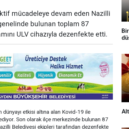
ktif mücadeleye devam eden Nazilli
e genelinde bulunan toplam 87
Bi
ını ULV cihazıyla dezenfekte etti.
dü
Al
m dünyayı etkisi altına alan Kovid-19 ile
iyor. Son olarak ilçe merkezinde bulunan 87
illi Belediyesi ekipleri tarafından dezenfekte