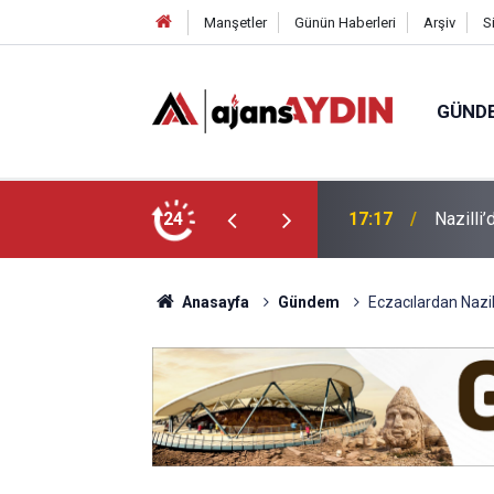
Manşetler
Günün Haberleri
Arşiv
S
GÜND
 yaşındaki sürücü hayatını kaybetti
24
16:44
Başkan 
Anasayfa
Gündem
Eczacılardan Nazil