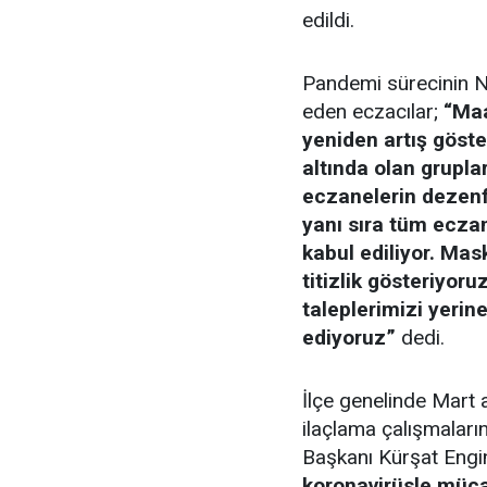
edildi.
Pandemi sürecinin Naz
eden eczacılar;
“Maa
yeniden artış göst
altında olan grupla
eczanelerin dezenf
yanı sıra tüm eczan
kabul ediliyor. Ma
titizlik gösteriyor
taleplerimizi yerin
ediyoruz”
dedi.
İlçe genelinde Mart 
ilaçlama çalışmaları
Başkanı Kürşat Eng
koronavirüsle müc