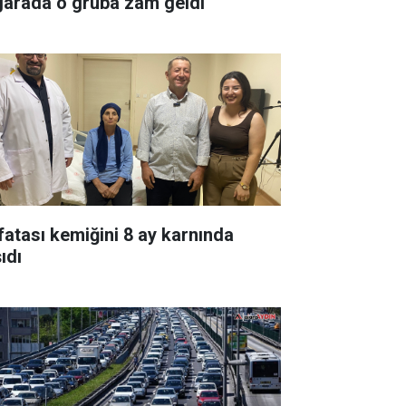
garada o gruba zam geldi
fatası kemiğini 8 ay karnında
ıdı