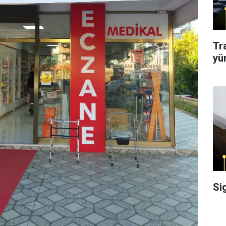
Tr
yü
Si