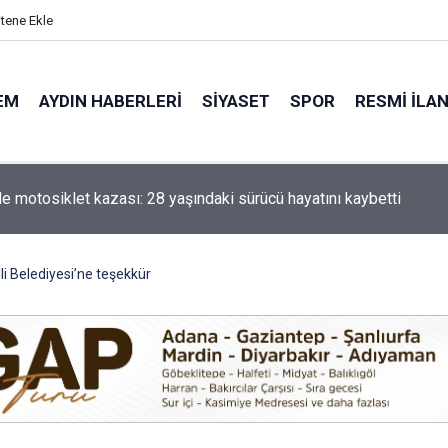
itene Ekle
EM
AYDIN HABERLERI
SIYASET
SPOR
RESMI İLA
Çerçioğlu’ndan Kuyucak’ta Ulaşım Yatırımı
li Belediyesi’ne teşekkür