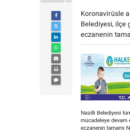
Koronavirüsle a
Belediyesi, ilç
eczanenin tamam
Nazilli Belediyesi tü
mücadeleye devam ed
eczanenin tamamı Naz