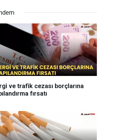
ndem
rgi ve trafik cezası borçlarına
pılandırma fırsatı