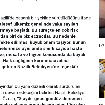
illi’de başarılı bir şekilde yürütüldüğünü ifade
lesef ülkemiz genelinde vaka sayıları
ermeye başladı. Bu süreçte en çok risk
rdan biri de biz eczacılar. Bu nedenle
ekte edilmesi büyük önem taşıyor. Bunun
LG
elerimize aynı anda sınırlı sayıda hasta
ske, mesafe ve hijyen konusunda da büyük
uz. Halk sağlığının korunması adına
e getiren Nazilli Belediyesi’ne teşekkür
ayından bu yana düzenli olarak sürdürülen
nın devam edeceğini belirten Nazilli Belediye
in Özcan;
“8 aydır gece gündüz demeden
adele çalışmalarına devam eden tüm ekip