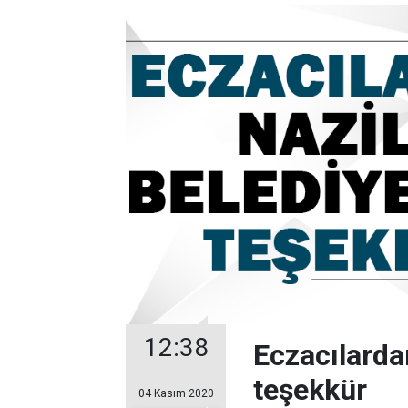
12:38
Eczacılardan
teşekkür
04 Kasım 2020