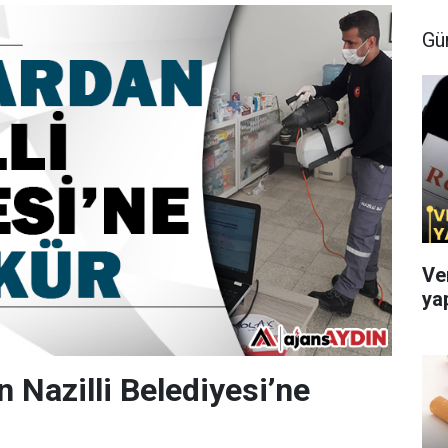
Gü
Ve
ya
 Nazilli Belediyesi’ne