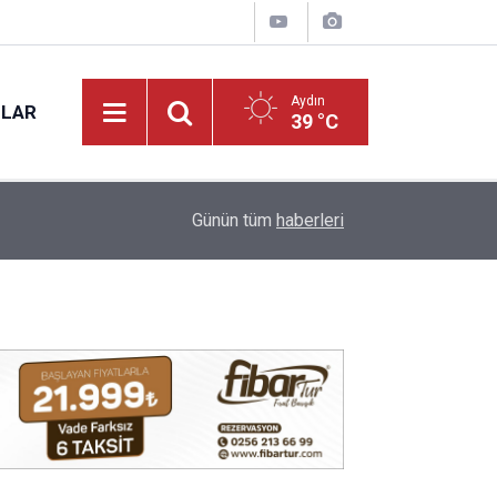
Aydın
NLAR
39 °C
16:09
Aydınlı Koray Bir Kez Daha Gururlandırdı!
Günün tüm
haberleri