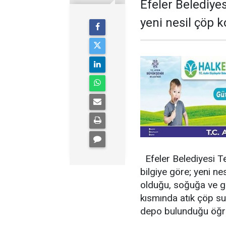
Efeler Belediye
yeni nesil çöp k
Efeler Belediyesi Tem
bilgiye göre; yeni ne
olduğu, soğuğa ve gün
kısmında atık çöp sul
depo bulunduğu öğre