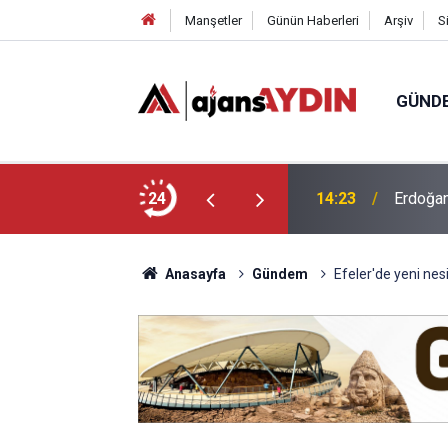
Manşetler
Günün Haberleri
Arşiv
S
GÜND
r! Aydın Şehir Hastanesi'nde ilk adım atıldı
24
14:09
Didim Ma
Anasayfa
Gündem
Efeler'de yeni nes