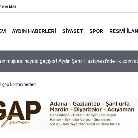
itene Ekle
EM
AYDIN HABERLERI
SIYASET
SPOR
RESMI İLA
vişehir Pazar Yeri’nde tatilci akını
il çöp konteynerleri