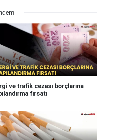
ndem
rgi ve trafik cezası borçlarına
pılandırma fırsatı