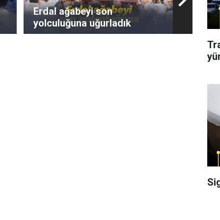
Erdal ağabeyi son
yolculuğuna uğurladık
Tr
yü
Si