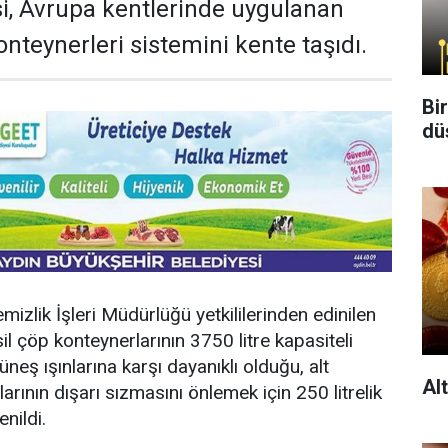
si, Avrupa kentlerinde uygulanan
onteynerleri sistemini kente taşıdı.
Bi
dü
izlik İşleri Müdürlüğü yetkililerinden edinilen
sil çöp konteynerlarının 3750 litre kapasiteli
eş ışınlarına karşı dayanıklı olduğu, alt
Al
arının dışarı sızmasını önlemek için 250 litrelik
nildi.