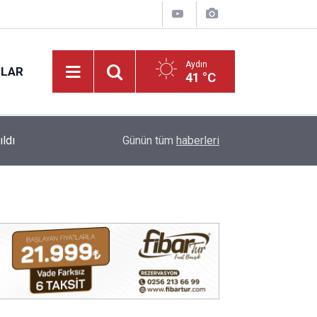
Aydın
NLAR
41 °C
12:53
Çine yangınında uçurumdan düşen Mehmet amca
Günün tüm
haberleri