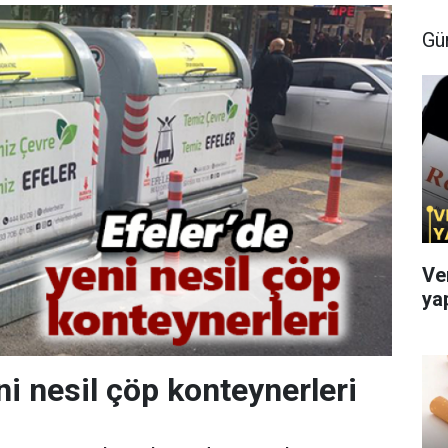
Gü
Ve
ya
ni nesil çöp konteynerleri