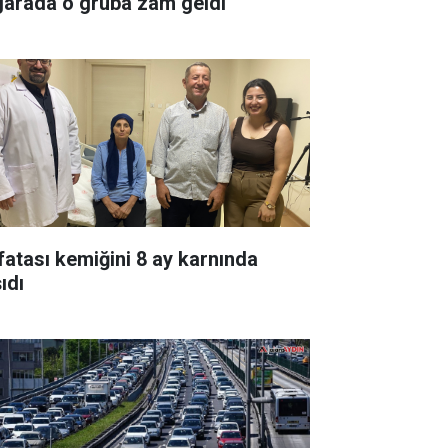
garada o gruba zam geldi
fatası kemiğini 8 ay karnında
ıdı