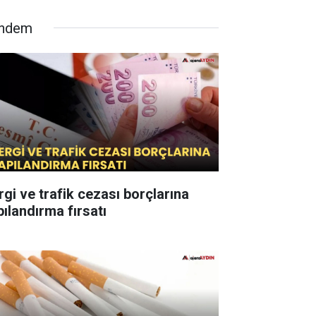
ndem
rgi ve trafik cezası borçlarına
pılandırma fırsatı