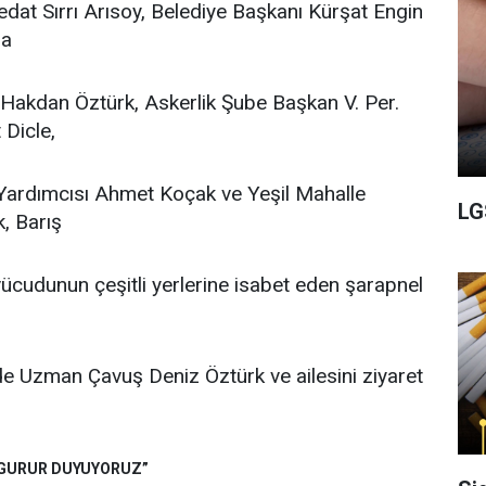
dat Sırrı Arısoy, Belediye Başkanı Kürşat Engin
ma
 Hakdan Öztürk, Askerlik Şube Başkan V. Per.
Dicle,
Yardımcısı Ahmet Koçak ve Yeşil Mahalle
LG
, Barış
vücudunun çeşitli yerlerine isabet eden şarapnel
e Uzman Çavuş Deniz Öztürk ve ailesini ziyaret
 GURUR DUYUYORUZ”