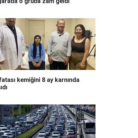
garada o gruba zam geldi
fatası kemiğini 8 ay karnında
ıdı