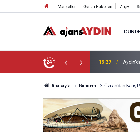
Manşetler
Günün Haberleri
Arşiv
S
GÜND
ezgâhta: Kilosu 750 liradan satılıyor
24
14:20
ADÜ’den
Anasayfa
Gündem
Özcan'dan Barış Pı