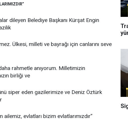
LARIMIZDIR”
falar dileyen Belediye Başkanı Kürşat Engin
Tr
zilik
yü
mez. Ülkesi, milleti ve bayrağı için canlarını seve
 daha rahmetle anıyorum. Milletimizin
zın birliği ve
nü siper eden gazilerimize ve Deniz Öztürk
r
Si
m ailemiz, evlatları bizim evlatlarımızdır”