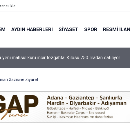
itene Ekle
EM
AYDIN HABERLERI
SIYASET
SPOR
RESMI İLA
 tercih yapacak gençlere çağrı
narı Gazisine Ziyaret