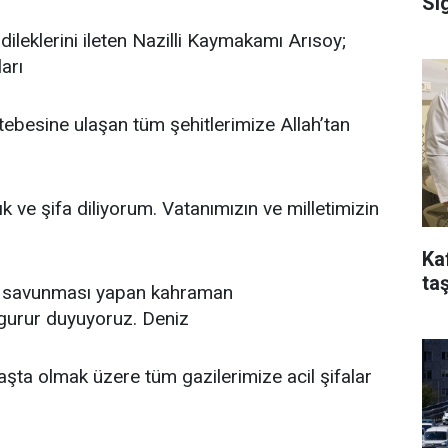
Si
ileklerini ileten Nazilli Kaymakamı Arısoy;
arı
ebesine ulaşan tüm şehitlerimize Allah’tan
ık ve şifa diliyorum. Vatanımızın ve milletimizin
Ka
taş
an savunması yapan kahraman
gurur duyuyoruz. Deniz
şta olmak üzere tüm gazilerimize acil şifalar