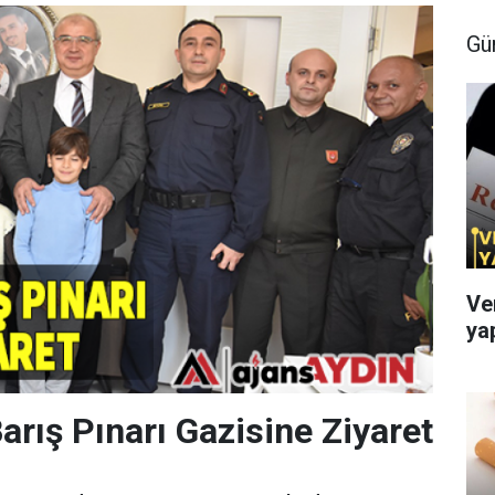
Gü
Ve
ya
arış Pınarı Gazisine Ziyaret