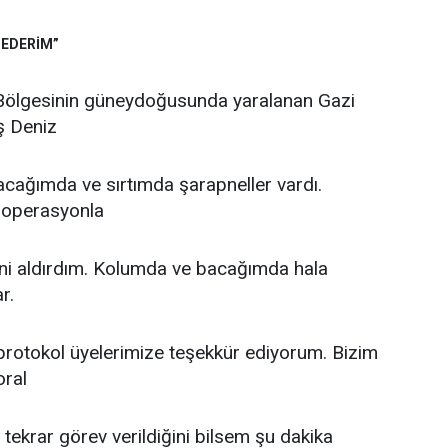
 EDERİM”
 Bölgesinin güneydoğusunda yaralanan Gazi
ş Deniz
cağımda ve sırtımda şarapneller vardı.
 operasyonla
ini aldırdım. Kolumda ve bacağımda hala
r.
otokol üyelerimize teşekkür ediyorum. Bizim
oral
 tekrar görev verildiğini bilsem şu dakika