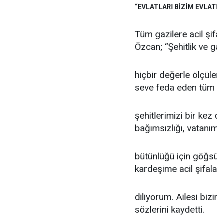
“EVLATLARI BİZİM EVLAT
Tüm gazilere acil şi
Özcan; “Şehitlik ve ga
hiçbir değerle ölçüle
seve feda eden tüm
şehitlerimizi bir kez
bağımsızlığı, vatanımı
bütünlüğü için göğsü
kardeşime acil şifala
diliyorum. Ailesi bizi
sözlerini kaydetti.