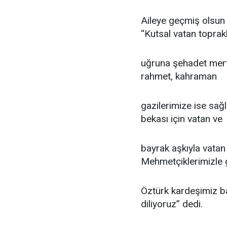
Aileye geçmiş olsun d
“Kutsal vatan toprakl
uğruna şehadet mert
rahmet, kahraman
gazilerimize ise sağl
bekası için vatan ve
bayrak aşkıyla vat
Mehmetçiklerimizle 
Öztürk kardeşimiz ba
diliyoruz” dedi.