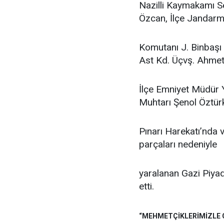
Nazilli Kaymakamı Se
Özcan, İlçe Jandar
Komutanı J. Binbaşı
Ast Kd. Üçvş. Ahmet 
İlçe Emniyet Müdür 
Muhtarı Şenol Öztürk
Pınarı Harekatı’nda 
parçaları nedeniyle
yaralanan Gazi Piyad
etti.
“MEHMETÇİKLERİMİZLE