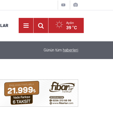
Aydın
NLAR
39 °C
13:34
Koçarlı’ya 4,2 milyonluk içme suyu yatırımı
Günün tüm
haberleri