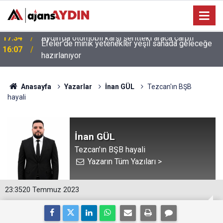
Efeler'de minik yetenekler yeşil sahada geleceğe
16:07
hazırlanıyor
Anasayfa
Yazarlar
İnan GÜL
Tezcan'ın BŞB
hayali
İnan GÜL
Tezcan'ın BŞB hayali
Yazarın Tüm Yazıları >
23:35
20 Temmuz 2023