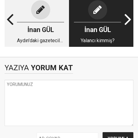
İnan GÜL
İnan GÜL
Aydın'daki gazeteciler
Yalancı kimmiş?
de kim oluyormuş
YAZIYA
YORUM KAT