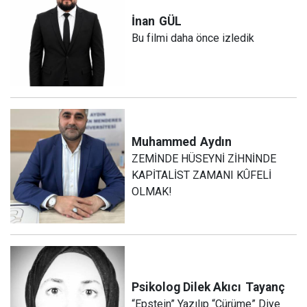
İnan
GÜL
Bu filmi daha önce izledik
Muhammed
Aydın
ZEMİNDE HÜSEYNİ ZİHNİNDE
KAPİTALİST ZAMANI KÛFELİ
OLMAK!
Psikolog Dilek Akıcı
Tayanç
“Epstein” Yazılıp “Çürüme” Diye