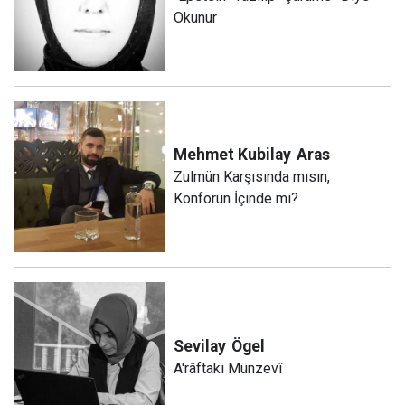
Okunur
Mehmet Kubilay
Aras
Zulmün Karşısında mısın,
Konforun İçinde mi?
Sevilay
Ögel
A'râftaki Münzevî