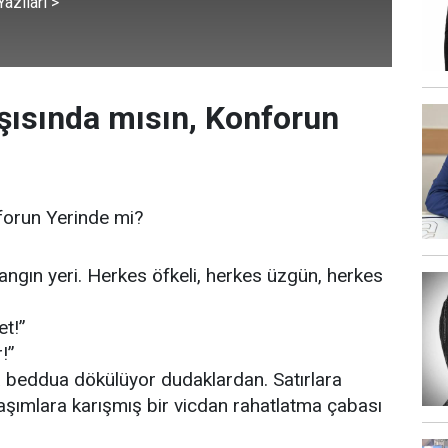
azıları >
ısında mısın, Konforun
forun Yerinde mi?
ngın yeri. Herkes öfkeli, herkes üzgün, herkes
et!”
r!”
a beddua dökülüyor dudaklardan. Satırlara
laşımlara karışmış bir vicdan rahatlatma çabası