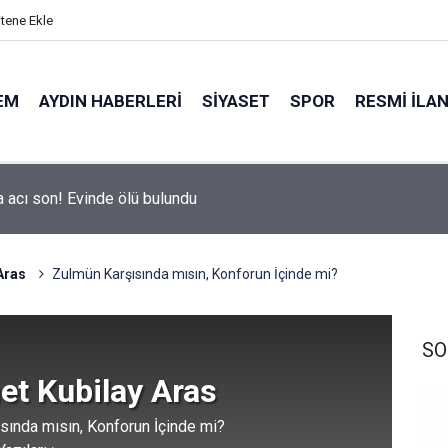
itene Ekle
EM
AYDIN HABERLERI
SIYASET
SPOR
RESMI İLA
hir’in Ağız ve Diş Sağlığı hizmeti vatandaşla buluşuyor
Aras
Zulmün Karşısında mısın, Konforun İçinde mi?
SO
t Kubilay Aras
sında mısın, Konforun İçinde mi?