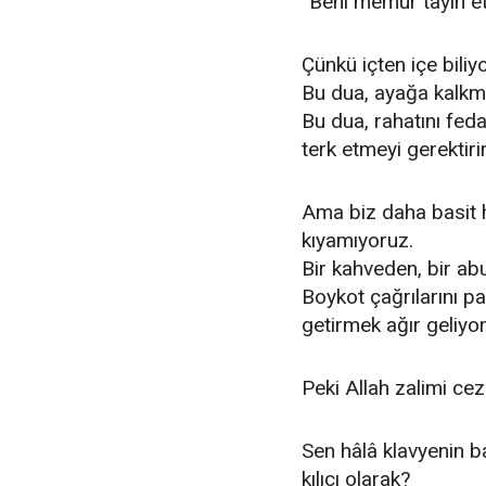
“Beni memur tayin et
Çünkü içten içe biliy
Bu dua, ayağa kalkma
Bu dua, rahatını feda 
terk etmeyi gerektirir
Ama biz daha basit 
kıyamıyoruz.
Bir kahveden, bir a
Boykot çağrılarını p
getirmek ağır geliyor
Peki Allah zalimi ce
Sen hâlâ klavyenin 
kılıcı olarak?