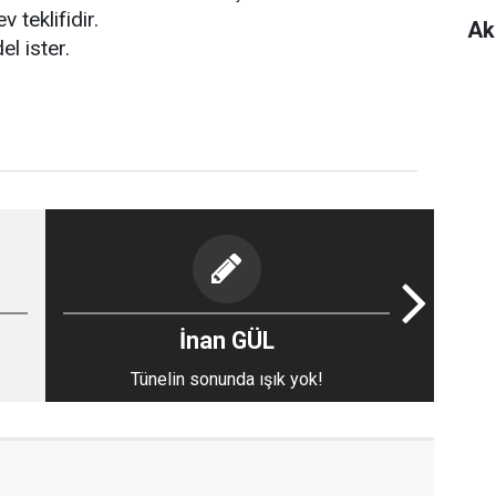
v teklifidir.
Ak
el ister.
İnan GÜL
Tünelin sonunda ışık yok!