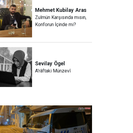
Mehmet Kubilay
Aras
Zulmün Karşısında mısın,
Konforun İçinde mi?
Sevilay
Ögel
A'râftaki Münzevî