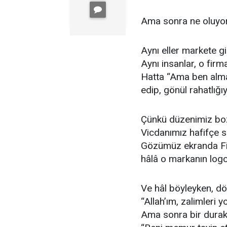
Ama sonra ne oluyo
Aynı eller markete gi
Aynı insanlar, o firma
Hatta “Ama ben alma
edip, gönül rahatlığıy
Çünkü düzenimiz boz
Vicdanımız hafifçe 
Gözümüz ekranda Filis
hâlâ o markanın logos
Ve hâl böyleyken, dö
“Allah’ım, zalimleri y
Ama sonra bir durak