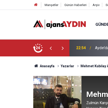
Manşetler
Günün Haberleri
Arşiv
S
GÜND
undu
24
18:45
Büyükşe
Anasayfa
Yazarlar
Mehmet Kubilay 
Mehme
Zulmün Karşı