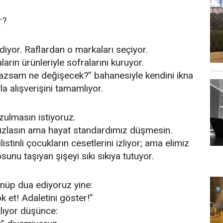
r?
diyor. Raflardan o markaları seçiyor.
ların ürünleriyle sofralarını kuruyor.
zsam ne değişecek?” bahanesiyle kendini ikna
la alışverişini tamamlıyor.
ulmasın istiyoruz.
sızlasın ama hayat standardımız düşmesin.
tinli çocukların cesetlerini izliyor; ama elimiz
unu taşıyan şişeyi sıkı sıkıya tutuyor.
nüp dua ediyoruz yine:
ok et! Adaletini göster!”
lıyor düşünce: