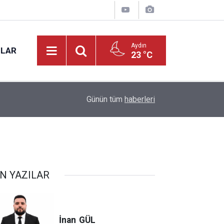
Aydın
NLAR
23 °C
17:20
VALİ VAROL, PMYO’DA İNCELEMELERDE BUL
Günün tüm
haberleri
N YAZILAR
İnan
GÜL