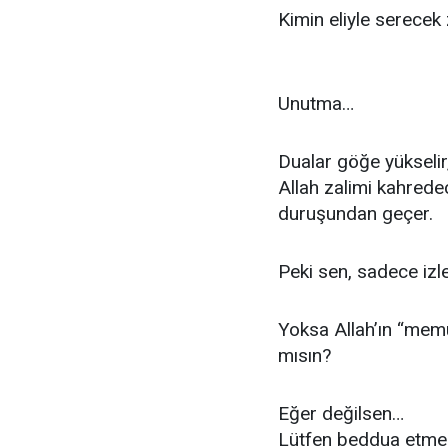
Kimin eliyle serecek
Unutma…
Dualar göğe yükselir,
Allah zalimi kahredec
duruşundan geçer.
Peki sen, sadece izl
Yoksa Allah’ın “memur
mısın?
Eğer değilsen…
Lütfen beddua etme