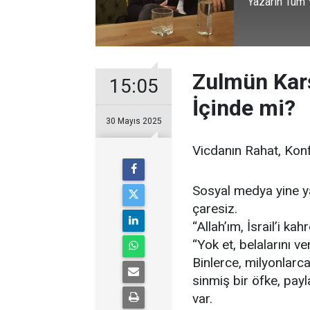
Yazarın Tüm Y
Zulmün Karş
15:05
İçinde mi?
30 Mayıs 2025
Vicdanın Rahat, Kon
Sosyal medya yine ya
çaresiz.
“Allah’ım, İsrail’i kahr
“Yok et, belalarını ve
Binlerce, milyonlarc
sinmiş bir öfke, pay
var.