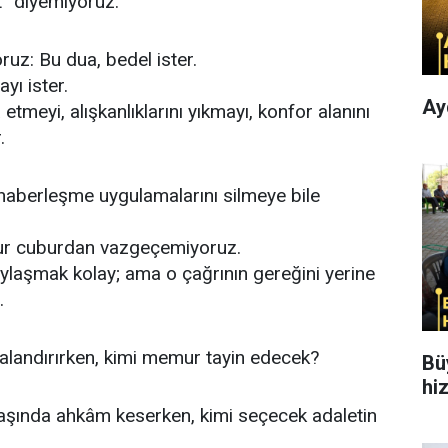
” diyemiyoruz.
oruz: Bu dua, bedel ister.
yı ister.
Ay
etmeyi, alışkanlıklarını yıkmayı, konfor alanını
.
haberleşme uygulamalarını silmeye bile
bur cuburdan vazgeçemiyoruz.
aylaşmak kolay; ama o çağrının gereğini yerine
.
zalandırırken, kimi memur tayin edecek?
Bü
hi
başında ahkâm keserken, kimi seçecek adaletin