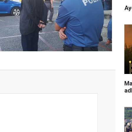
Ay
Ma
ad