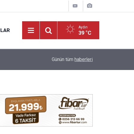
Aydın
NLAR
39 °C
12:28
Günün tüm
haberleri
Aydın'da korkutan yangın! Araç bir anda alev aldı