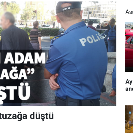
As
Ayd
an
tuzağa düştü