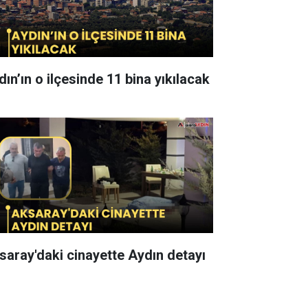
dın’ın o ilçesinde 11 bina yıkılacak
saray'daki cinayette Aydın detayı