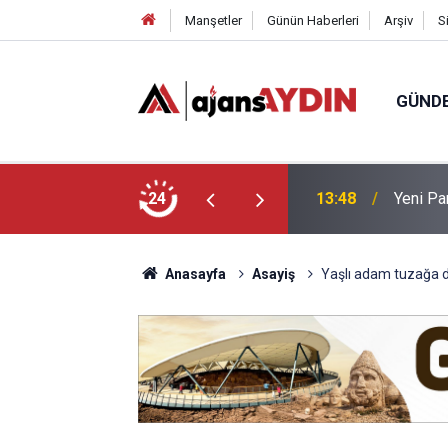
Manşetler
Günün Haberleri
Arşiv
S
GÜND
kçesini sundu
24
12:49
Bağarcık
Anasayfa
Asayiş
Yaşlı adam tuzağa 