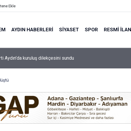
itene Ekle
EM
AYDIN HABERLERI
SIYASET
SPOR
RESMI İLA
 Göleti hayvancılığın su ihtiyacını karşılayacak
düştü