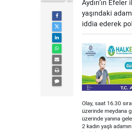
Aydın’ın Efeler
yaşındaki adam i
iddia ederek po
Olay, saat 16.30 sır
üzerinde meydana gel
üzerinde yanına gelen
2 kadın yaşlı adamın