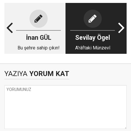
İnan GÜL
Sevilay Ögel
Bu şehre sahip çıkın!
A'râftaki Münzevî
YAZIYA
YORUM KAT