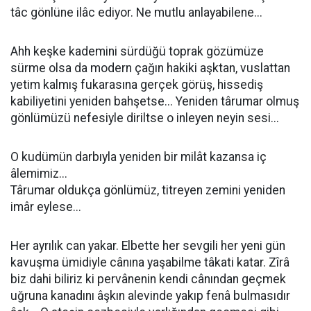
tâc gönlüne ilâc ediyor. Ne mutlu anlayabilene...
Ahh keşke kademini sürdüğü toprak gözümüze
sürme olsa da modern çağın hakiki aşktan, vuslattan
yetim kalmış fukarasına gerçek görüş, hissediş
kabiliyetini yeniden bahşetse... Yeniden târumar olmuş
gönlümüzü nefesiyle diriltse o inleyen neyin sesi...
O kudümün darbıyla yeniden bir milât kazansa iç
âlemimiz...
Târumar oldukça gönlümüz, titreyen zemini yeniden
imâr eylese...
Her ayrılık can yakar. Elbette her sevgili her yeni gün
kavuşma ümidiyle cânına yaşabilme tâkati katar. Zîrâ
biz dahi biliriz ki pervânenin kendi cânından geçmek
uğruna kanadını âşkın alevinde yakıp fenâ bulmasıdır