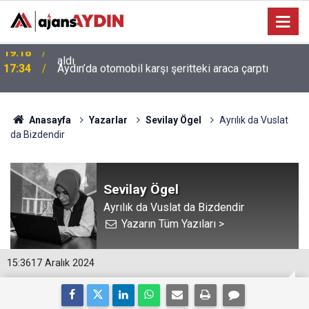
17:34
Aydın’da otomobil karşı şeritteki araca çarptı
Anasayfa
Yazarlar
Sevilay Ögel
Ayrılık da Vuslat
da Bizdendir
Sevilay Ögel
Ayrılık da Vuslat da Bizdendir
Yazarın Tüm Yazıları >
15:36
17 Aralık 2024