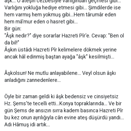
âşk... O ateşin cezbesiyle varlığından geçmesi gibi...
Varlığını yokluğa hediye etmesi gibi... Şimdilerde ise
hem varmış hem yokmuş gibi...Hem târumâr eden
hem mâ'mur eden o hasret gibi...
Bir gün:
"Âşk nedir?" diye sorarlar Hazreti Pîr'e. Cevap: "Ben ol
da bil!"
Âşkın üstâdı Hazreti Pîr kelimelere dökmek yerine
ancak hâl edinmiş baştan ayağa "âşk" kesilmişti...
Âşkolsun! Ne mutlu anlayabilene... Veyl olsun âşkı
anladığını zannedenlere...
Öyle bir zaman geldi ki âşk bedensiz ve cinsiyetsiz
Hz. Şems'te tecelli etti...Konya topraklarında... Ve bir
gün Şems de ansızın sırra kadem basınca Hazreti Pîr
bu kez onun ayrılığıyla cân evine ateş düşürdü yandı...
Adı Hâmuş idi artık...