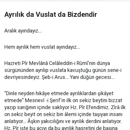
Ayrılık da Vuslat da Bizdendir
Aralık ayındayız...
Hem ayrılık hem vuslat ayındayız...
Hazreti Pîr Mevlânâ Celâleddin-i Rûmî'nin dünya
sürgününden ayrılıp vuslata kavuştuğu günün sene-i
devriyesindeyiz. Şeb-i Arus... Yani düğün gecesi...
"Dinle neyden hikâye etmede ayrılıklardan şikâyet
etmede" Mesnevî -i Şerif'in ilk on sekiz beytini bizzat
yazıp sarığının içinde saklıyor Hz. Pîr Efendimiz. Zîrâ ilk
on sekiz beyit on sekiz bin âlemi içinde taşıyan insanı
anlatıyor... Âşkın yakıcılığını ve ayrılık derdini anlatıyor.
Hz. Pîr işte bu acıyı da bu ayrılık hasretini de başına