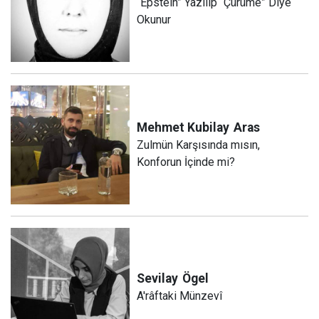
“Epstein” Yazılıp “Çürüme” Diye
Okunur
Mehmet Kubilay
Aras
Zulmün Karşısında mısın,
Konforun İçinde mi?
Sevilay
Ögel
A'râftaki Münzevî