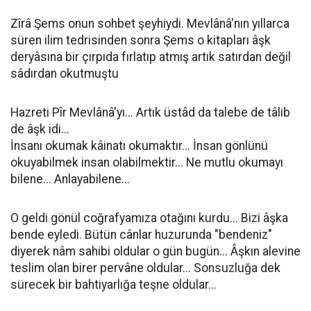
Zîrâ Şems onun sohbet şeyhiydi. Mevlânâ'nın yıllarca
süren ilim tedrisinden sonra Şems o kitapları âşk
deryâsına bir çırpıda fırlatıp atmış artık satırdan değil
sâdırdan okutmuştu
Hazreti Pîr Mevlânâ'yı... Artık üstâd da talebe de tâlib
de âşk idi...
İnsanı okumak kâinatı okumaktır... İnsan gönlünü
okuyabilmek insan olabilmektir... Ne mutlu okumayı
bilene... Anlayabilene...
O geldi gönül coğrafyamıza otağını kurdu... Bizi âşka
bende eyledi. Bütün cânlar huzurunda "bendeniz"
diyerek nâm sahibi oldular o gün bugün... Âşkın alevine
teslim olan birer pervâne oldular... Sonsuzluğa dek
sürecek bir bahtiyarlığa teşne oldular...