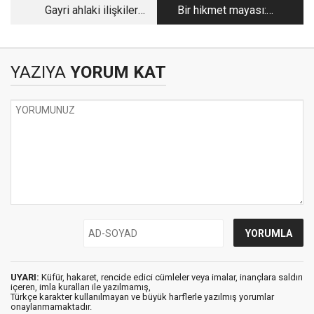
Gayri ahlaki ilişkiler,
Bir hikmet mayası:
şantaj iddiaları, ses
Anadolu irfânı
kayıtları. Bu gidişat iyi
değil!
YAZIYA
YORUM KAT
UYARI:
Küfür, hakaret, rencide edici cümleler veya imalar, inançlara saldırı
içeren, imla kuralları ile yazılmamış,
Türkçe karakter kullanılmayan ve büyük harflerle yazılmış yorumlar
onaylanmamaktadır.