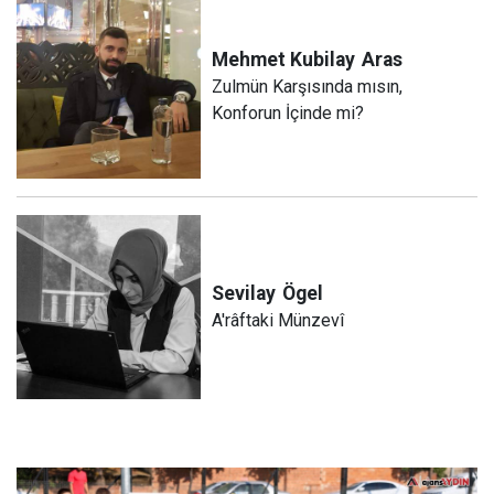
Mehmet Kubilay
Aras
Zulmün Karşısında mısın,
Konforun İçinde mi?
Sevilay
Ögel
A'râftaki Münzevî