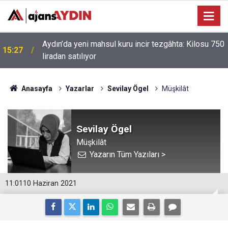
Aydın’da yeni mahsul kuru incir tezgâhta: Kilosu 750
15:27
liradan satılıyor
Anasayfa
Yazarlar
Sevilay Ögel
Müşkilât
Sevilay Ögel
Müşkilât
Yazarın Tüm Yazıları >
11:01
10 Haziran 2021