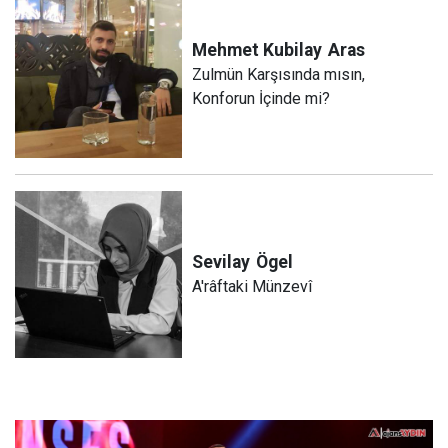
Mehmet Kubilay
Aras
Zulmün Karşısında mısın,
Konforun İçinde mi?
Sevilay
Ögel
A'râftaki Münzevî