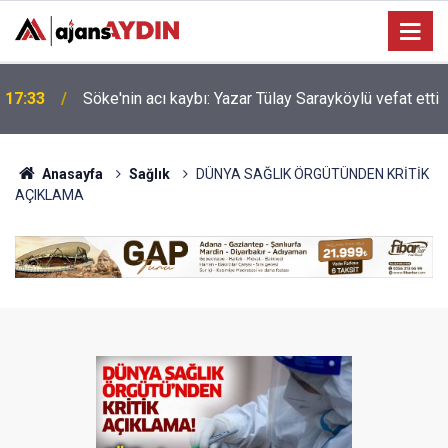
Nazilli'de motosiklet kazası: 16 yaşındaki Mustafa
i
17:23
vefat etti
Anasayfa
Sağlık
DÜNYA SAĞLIK ÖRGÜTÜNDEN KRİTİK
AÇIKLAMA