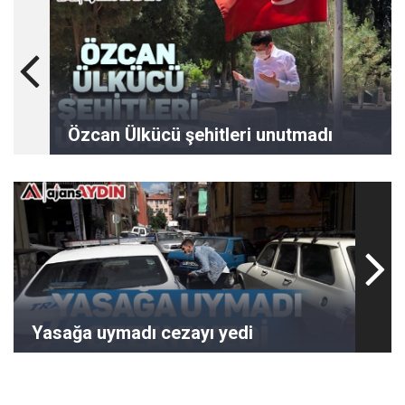
Özcan Ülkücü şehitleri unutmadı
Yasağa uymadı cezayı yedi