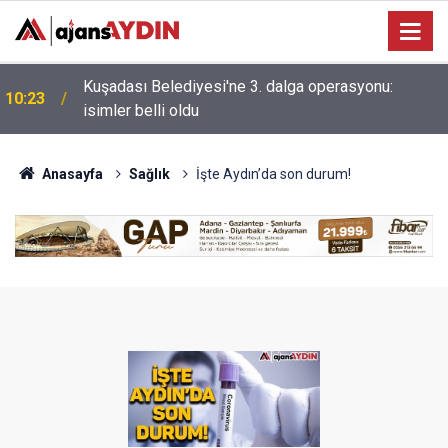
Germencik’te iş yerinde korkutan yangın: alevler
10:06
yükseldi
Anasayfa
Sağlık
İşte Aydın’da son durum!