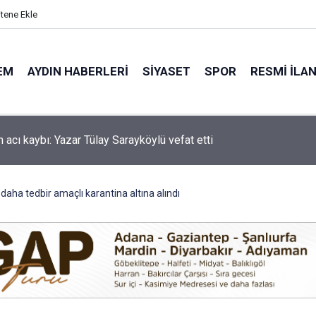
itene Ekle
EM
AYDIN HABERLERI
SIYASET
SPOR
RESMI İLA
'de motosiklet kazası: 16 yaşındaki Mustafa vefat etti
daha tedbir amaçlı karantina altına alındı