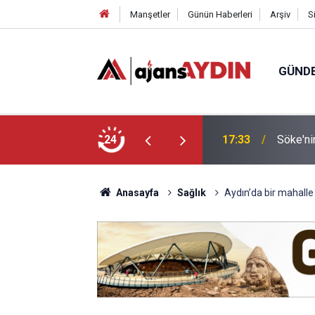
Manşetler
Günün Haberleri
Arşiv
S
GÜND
arayköylü vefat etti
24
17:23
Nazilli
Anasayfa
Sağlık
Aydın’da bir mahalle 