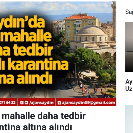
Sa
Ay
Uz
r mahalle daha tedbir
tina altına alındı