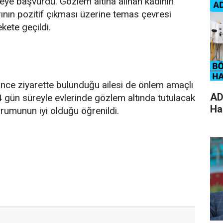
eye başvurdu. Gözlem altına alınan kadının
rının pozitif çıkması üzerine temas çevresi
ete geçildi.
nce ziyarette bulunduğu ailesi de önlem amaçlı
AD
14 gün süreyle evlerinde gözlem altında tutulacak
Ha
urumunun iyi olduğu öğrenildi.