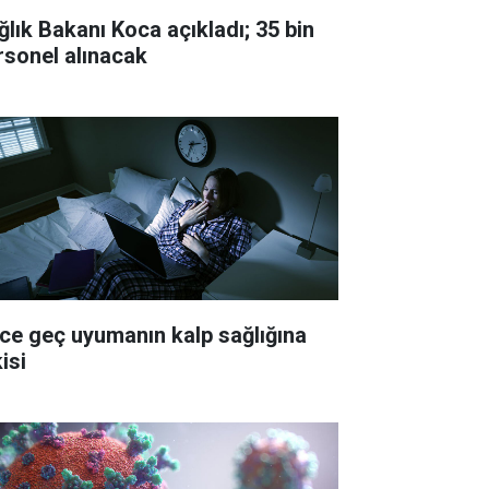
ğlık Bakanı Koca açıkladı; 35 bin
rsonel alınacak
ce geç uyumanın kalp sağlığına
isi