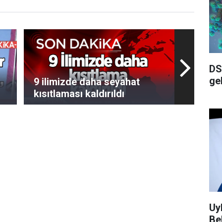
DS
ge
9 ilimizde daha seyahat
kısıtlaması kaldırıldı
Uy
Bel