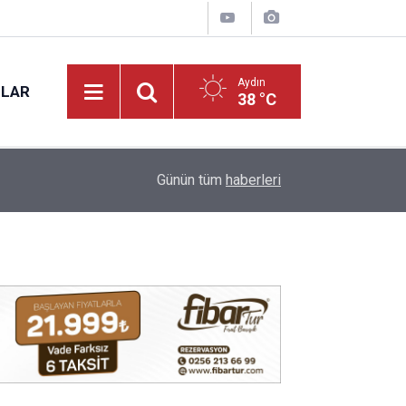
Aydın
NLAR
38 °C
17:12
Kuyucak'ta 5 dekar kestanelik yandı
Günün tüm
haberleri