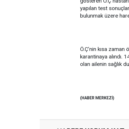
gösteren Ö.Ç hastan
yapılan test sonuçla
bulunmak üzere harek
Ö.Ç’nin kısa zaman ö
karantinaya alındı. 
olan ailenin sağlık d
(HABER MERKEZİ)