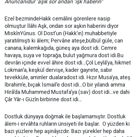
Anuncânıdur ‘âşık sor andan ‘ışk haberin”
Ezel bezmindeHakk cemâlini görenlere nasip
olmuştur İlâhi Aşk, ondan sor aşkın haberini diyor
MiskînYûnus. Ol Dost’un (Hakk’ın) muhabbetiyle
yaratılmıştı ki âlem; Pervâne ateşe,bülbül güle, can
canana, kalemkağıda, güneş aya dost idi. Cemre
havaya, suya ve toprağa, bulut yağmura dost idi.Bu
devrân içinde evvel âhire dost idi…Çöl Leylâ’ya, hikmet
Lokman’a, keşkül dervişe, kader gayrete, sabır
tevekküle, aminler dualaradost idi. Hızır Musa’ya, ateş
İbrahim’e, bıçak İsmail’e dost idi…O bir yılandı amma
Hirâ’da Muhammed Mustafa’ya (sav) dost idi…ve dahi
Çâr Yâr-ı Güzîn birbirine dost idi…
Dostluk dünyaya doğmak ile başlamamıştır. Dostluk
âlem-i ervâhta ruhların ünsiyeti ile başlar. O yüzden ki
bazı yüzlere hep aşinâyızdır. Bazı yürekler hep daha