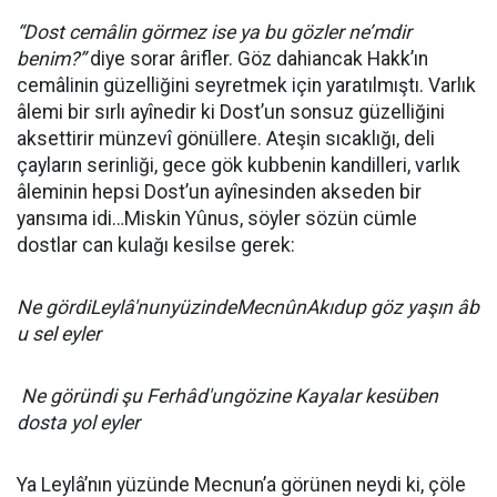
“Dost cemâlin görmez ise ya bu gözler ne’mdir
benim?”
diye sorar ârifler. Göz dahiancak Hakk’ın
cemâlinin güzelliğini seyretmek için yaratılmıştı. Varlık
âlemi bir sırlı ayînedir ki Dost’un sonsuz güzelliğini
aksettirir münzevî gönüllere. Ateşin sıcaklığı, deli
çayların serinliği, gece gök kubbenin kandilleri, varlık
âleminin hepsi Dost’un ayînesinden akseden bir
yansıma idi…Miskin Yûnus, söyler sözün cümle
dostlar can kulağı kesilse gerek:
Ne gördiLeylâ'nunyüzindeMecnûnAkıdup göz yaşın âb
u sel eyler
Ne göründi şu Ferhâd'ungözine Kayalar kesüben
dosta yol eyler
Ya Leylâ’nın yüzünde Mecnun’a görünen neydi ki, çöle