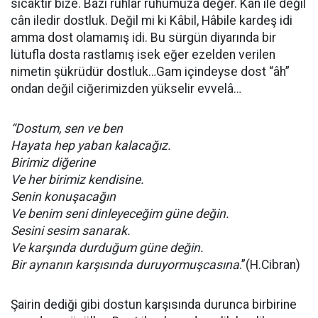
sıcaktır bize. Bazı ruhlar ruhumuza değer. Kan ile değil
cân iledir dostluk. Değil mi ki Kâbil, Hâbile kardeş idi
amma dost olamamış idi. Bu sürgün diyarında bir
lütufla dosta rastlamış isek eğer ezelden verilen
nimetin şükrüdür dostluk…Gam içindeyse dost “âh”
ondan değil ciğerimizden yükselir evvelâ…
“Dostum, sen ve ben
Hayata hep yaban kalacağız.
Birimiz diğerine
Ve her birimiz kendisine.
Senin konuşacağın
Ve benim seni dinleyeceğim güne değin.
Sesini sesim sanarak.
Ve karşında durduğum güne değin.
Bir aynanın karşısında duruyormuşcasına
.”(H.Cibran)
Şairin dediği gibi dostun karşısında durunca birbirine