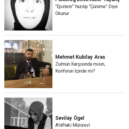
“Epstein” Yazılıp “Çürüme” Diye
Okunur
Mehmet Kubilay
Aras
Zulmün Karşısında mısın,
Konforun İçinde mi?
Sevilay
Ögel
A'râftaki Münzevî