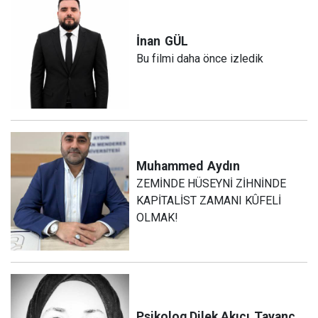
İnan
GÜL
Bu filmi daha önce izledik
Muhammed
Aydın
ZEMİNDE HÜSEYNİ ZİHNİNDE
KAPİTALİST ZAMANI KÛFELİ
OLMAK!
Psikolog Dilek Akıcı
Tayanç