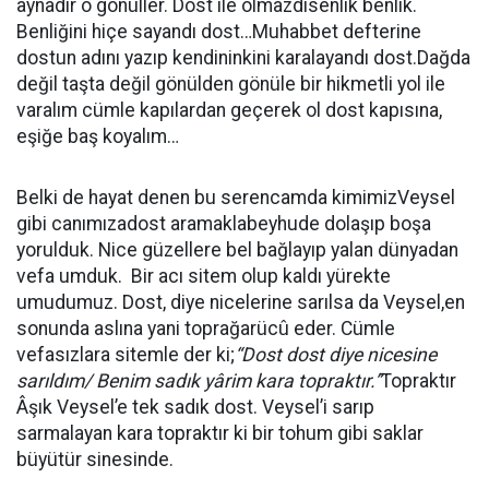
aynadır o gönüller. Dost ile olmazdısenlik benlik.
Benliğini hiçe sayandı dost…Muhabbet defterine
dostun adını yazıp kendininkini karalayandı dost.Dağda
değil taşta değil gönülden gönüle bir hikmetli yol ile
varalım cümle kapılardan geçerek ol dost kapısına,
eşiğe baş koyalım…
Belki de hayat denen bu serencamda kimimizVeysel
gibi canımızadost aramaklabeyhude dolaşıp boşa
yorulduk. Nice güzellere bel bağlayıp yalan dünyadan
vefa umduk. Bir acı sitem olup kaldı yürekte
umudumuz. Dost, diye nicelerine sarılsa da Veysel,en
sonunda aslına yani toprağarücû eder. Cümle
vefasızlara sitemle der ki;
“Dost dost diye nicesine
sarıldım/ Benim sadık yârim kara topraktır.”
Topraktır
Âşık Veysel’e tek sadık dost. Veysel’i sarıp
sarmalayan kara topraktır ki bir tohum gibi saklar
büyütür sinesinde.